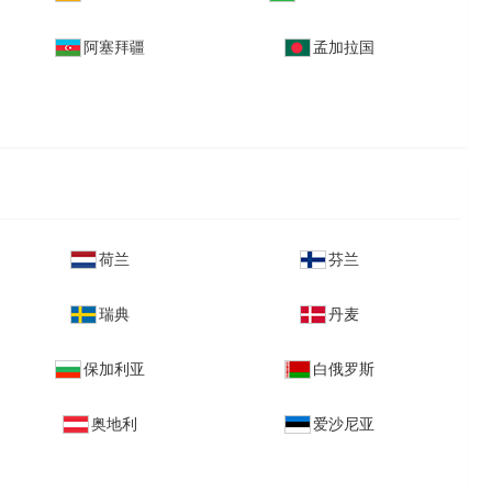
阿塞拜疆
孟加拉国
荷兰
芬兰
瑞典
丹麦
保加利亚
白俄罗斯
奥地利
爱沙尼亚