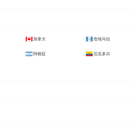
加拿大
危地马拉
阿根廷
厄瓜多尔