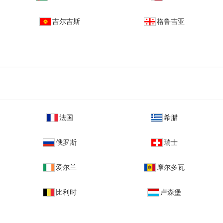
吉尔吉斯
格鲁吉亚
法国
希腊
俄罗斯
瑞士
爱尔兰
摩尔多瓦
比利时
卢森堡