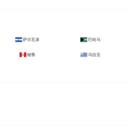
萨尔瓦多
巴哈马
秘鲁
乌拉圭