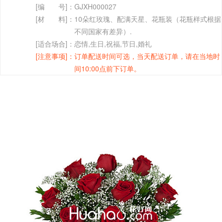
[编 号]：
GJXH000027
[材 料]：
10朵红玫瑰、配满天星、花瓶装（花瓶样式根据
不同国家有差异）.
[适合场合]：
恋情,生日,祝福,节日,婚礼
[注意事项]：
订单配送时间可选，当天配送订单，请在当地时
间10:00点前下订单。