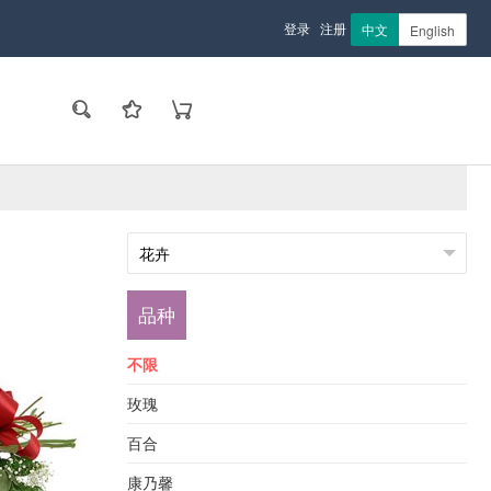
登录
注册
中文
English
品种
不限
玫瑰
百合
康乃馨