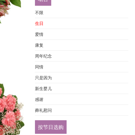
不限
生日
爱情
康复
周年纪念
同情
只是因为
新生婴儿
感谢
葬礼慰问
按节日选购