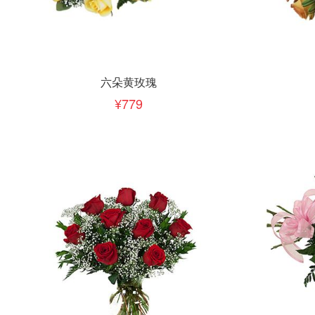
立即下单
立即
加入清单
六朵黄玫瑰
779