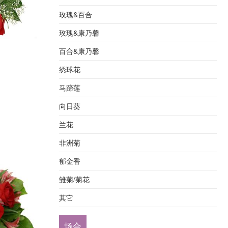
玫瑰&百合
玫瑰&康乃馨
百合&康乃馨
绣球花
马蹄莲
向日葵
兰花
非洲菊
郁金香
雏菊/菊花
其它
场合