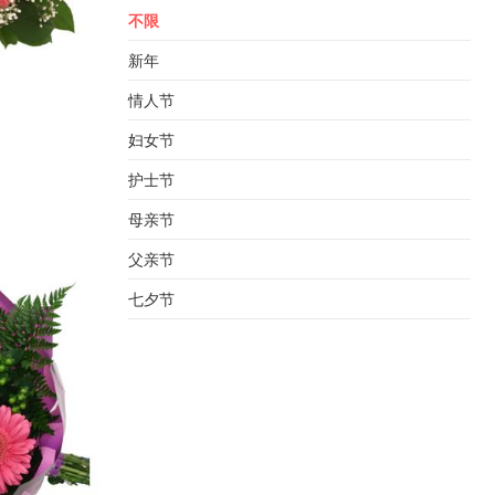
不限
新年
情人节
妇女节
护士节
母亲节
父亲节
七夕节