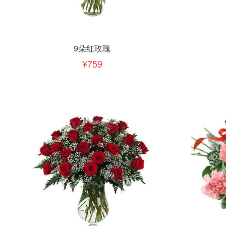
立即下单
立即
加入清单
9朵红玫瑰
759