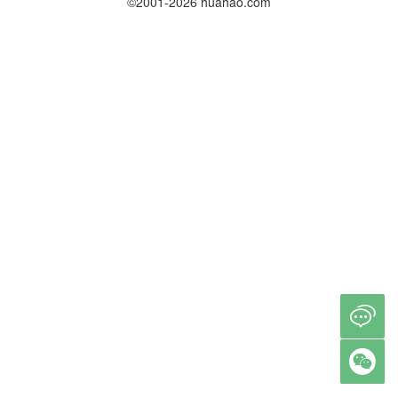
©2001-2026 huahao.com

