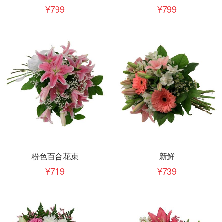
799
799
粉色百合花束
新鲜
719
739