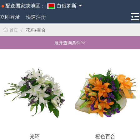
配送国家或地区：
白俄罗斯
立即登录
快速注册
首页
/
花卉+百合
展开查询条件
光环
橙色百合