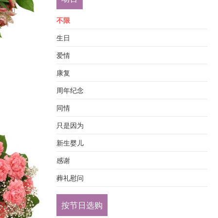
不限
生日
爱情
康复
周年纪念
同情
只是因为
新生婴儿
感谢
葬礼慰问
按节日选购