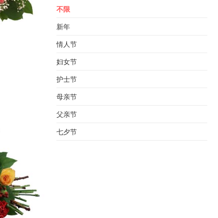
不限
新年
情人节
妇女节
护士节
母亲节
父亲节
七夕节