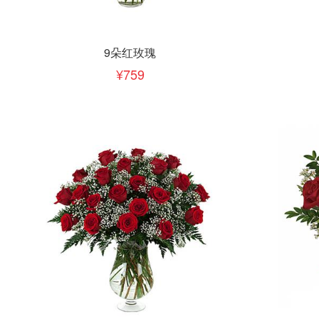
立即下单
立即
加入清单
9朵红玫瑰
759