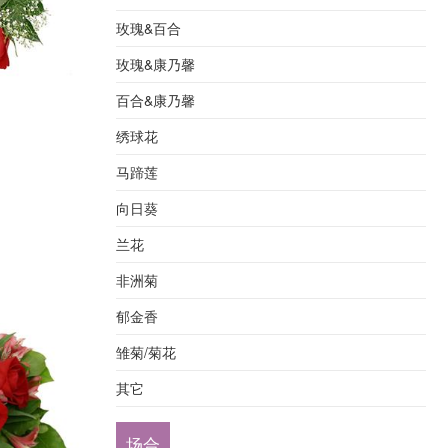
玫瑰&百合
玫瑰&康乃馨
百合&康乃馨
绣球花
马蹄莲
向日葵
兰花
非洲菊
郁金香
雏菊/菊花
其它
场合