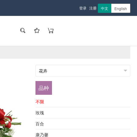
登录
注册
中文
English
品种
不限
玫瑰
百合
康乃馨