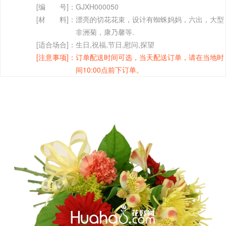
[编 号]：
GJXH000050
[材 料]：
漂亮的切花花束，设计有蜘蛛妈妈，六出，大型
非洲菊，康乃馨等.
[适合场合]：
生日,祝福,节日,慰问,探望
[注意事项]：
订单配送时间可选，当天配送订单，请在当地时
间10:00点前下订单。