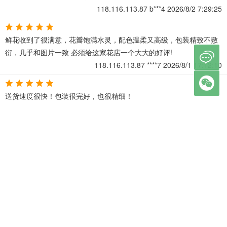
118.116.113.87
b***4
2026/8/2 7:29:25
鲜花收到了很满意，花瓣饱满水灵，配色温柔又高级，包装精致不敷
衍，几乎和图片一致 必须给这家花店一个大大的好评!

118.116.113.87
****7
2026/8/1 17:12:10

送货速度很快！包装很完好，也很精细！
118.116.113.87
****v
2026/8/1 15:07:38
这束花真的太好看了！配色温柔又高级，包装精致，花材新鲜饱满
118.116.113.87
4***j
2026/8/1 14:55:26
收到的鲜花包装得非常精美，给人一种高档、精致的感觉。
118.116.113.87
j***z
2026/8/1 14:27:39
←
1
2
3
4
5
…
尾页
→