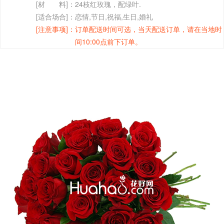
[材 料]：
24枝红玫瑰，配绿叶.
[适合场合]：
恋情,节日,祝福,生日,婚礼
[注意事项]：
订单配送时间可选，当天配送订单，请在当地时
间10:00点前下订单。